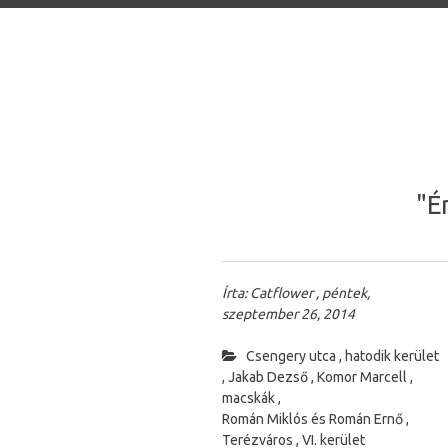
SKIP TO CONTENT
"É
Írta: Catflower , péntek,
szeptember 26, 2014
Csengery utca
,
hatodik kerület
,
Jakab Dezső
,
Komor Marcell
,
macskák
,
Román Miklós és Román Ernő
,
Terézváros
,
VI. kerület