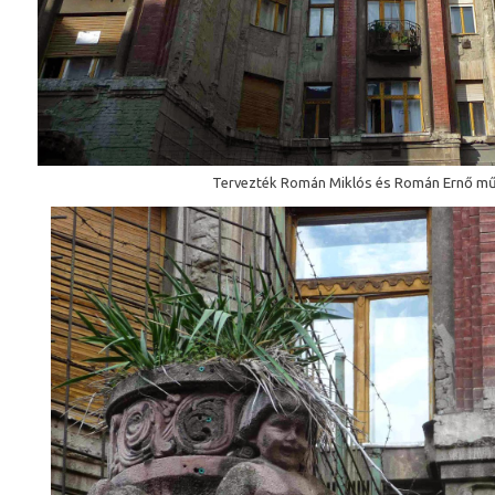
Tervezték Román
Miklós
és Román
Ernő mű