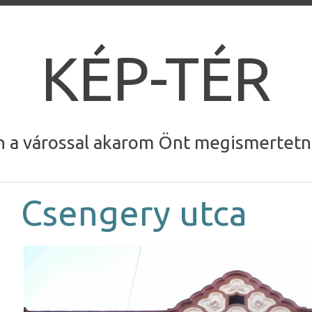
KÉP-TÉR
n a várossal akarom Önt megismertetni.
Csengery utca